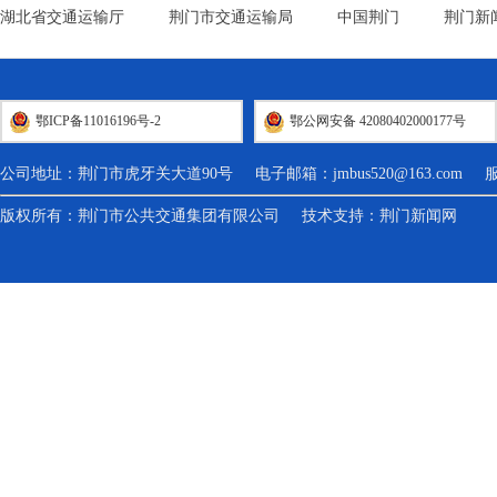
湖北省交通运输厅
荆门市交通运输局
中国荆门
荆门新
鄂ICP备11016196号-2
鄂公网安备 42080402000177号
公司地址：荆门市虎牙关大道90号 电子邮箱：
jmbus520@163.com
服务热
版权所有：荆门市公共交通集团有限公司 技术支持：
荆门新闻网